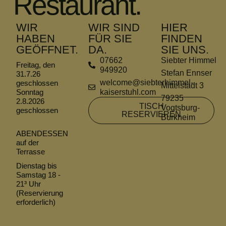
Restaurant.
WIR
WIR SIND
HIER
HABEN
FÜR SIE
FINDEN
GEÖFFNET.
DA.
SIE UNS.
07662
Siebter Himmel
Freitag, den
949920
Stefan Ennser
31.7.26
welcome@siebterhimmel-
geschlossen
Mittelstadt 3
Sonntag
kaiserstuhl.com
79235
2.8.2026
TISCH
Vogtsburg-
geschlossen
RESERVIEREN
Burkheim
ABENDESSEN
auf der
Terrasse
Dienstag bis
Samstag 18 -
21³ Uhr
(Reservierung
erforderlich)